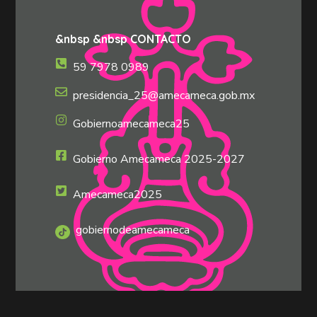
&nbsp &nbsp CONTACTO
59 7978 0989
presidencia_25@amecameca.gob.mx
Gobiernoamecameca25
Gobierno Amecameca 2025-2027
Amecameca2025
gobiernodeamecameca