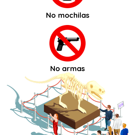
No mochilas
No armas