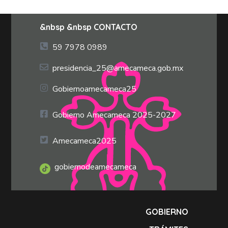
&nbsp &nbsp CONTACTO
59 7978 0989
presidencia_25@amecameca.gob.mx
Gobiernoamecameca25
Gobierno Amecameca 2025-2027
Amecameca2025
gobiernodeamecameca
GOBIERNO