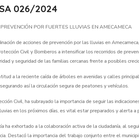
SA 026/2024
 PREVENCIÓN POR FUERTES LLUVIAS EN AMECAMECA
dinación de acciones de prevención por las lluvias en Amecameca
otección Civil y Bomberos a intensificar los recorridos de preven
gridad y seguridad de las familias cercanas frente a posibles cre
tud a la reciente caída de árboles en avenidas y calles principa
asegurando así la circulación segura de peatones y vehículos.
ión Civil, ha subrayado la importancia de seguir las indicacion
luvias en los próximos días, es vital estar preparados y alerta a
ía ha exhortado a la colaboración activa de la ciudadanía, al se
ia. Destacó la importancia del trabajo conjunto entre el municip