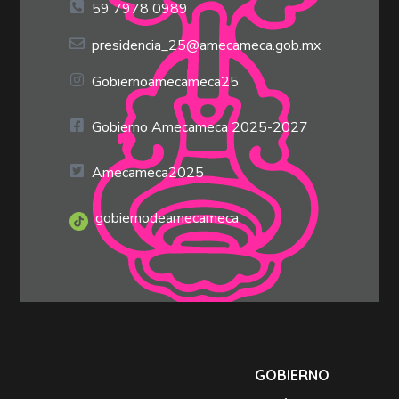
59 7978 0989
presidencia_25@amecameca.gob.mx
Gobiernoamecameca25
Gobierno Amecameca 2025-2027
Amecameca2025
gobiernodeamecameca
GOBIERNO