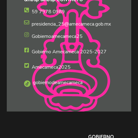
59 7978 0989
presidencia_25@amecameca.gob.mx
Gobiernoamecameca25
Gobierno Amecameca 2025-2027
Amecameca2025
gobiernodeamecameca
GOBIERNO