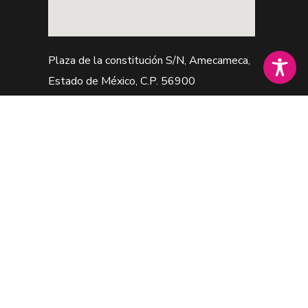
Plaza de la constitución S/N, Amecameca,
Estado de México, C.P. 56900
Web premiada con el Premio Internacional
OX
© H. Ayuntamiento Amecameca de Juárez 2022-2024