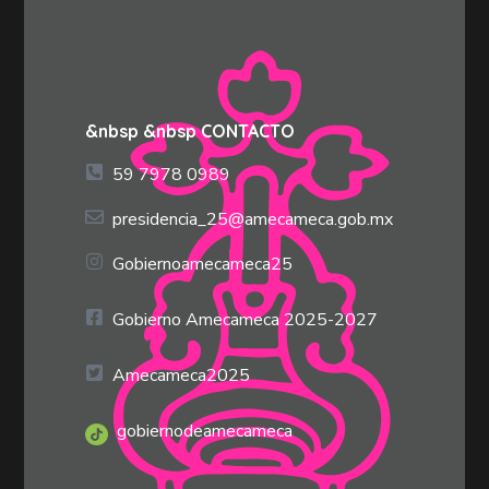
&nbsp &nbsp CONTACTO
59 7978 0989
presidencia_25@amecameca.gob.mx
Gobiernoamecameca25
Gobierno Amecameca 2025-2027
Amecameca2025
gobiernodeamecameca