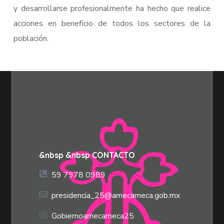
y desarrollarse profesionalmente ha hecho que realice
acciones en beneficio de todos los sectores de la
población.
&nbsp &nbsp CONTACTO
59 7978 0989
presidencia_25@amecameca.gob.mx
Gobiernoamecameca25