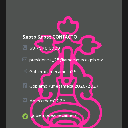
&nbsp &nbsp CONTACTO
59 7978 0989
presidencia_25@amecameca.gob.mx
Gobiernoamecameca25
Gobierno Amecameca 2025-2027
Amecameca2025
gobiernodeamecameca