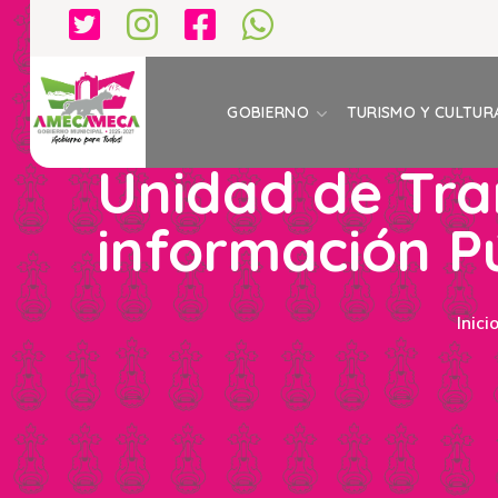
GOBIERNO
TURISMO Y CULTUR
Unidad de Tra
información P
Inici