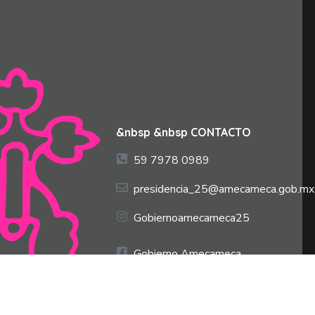
&nbsp &nbsp CONTACTO
59 7978 0989
presidencia_25@amecameca.gob.mx
Gobiernoamecameca25
Gobierno Amecameca
2025-2027
Amecameca2025