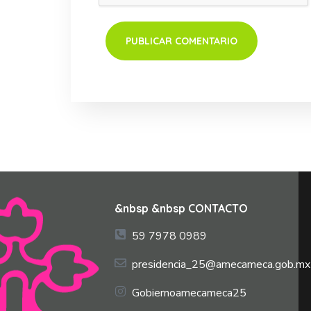
&nbsp &nbsp CONTACTO
59 7978 0989
presidencia_25@amecameca.gob.mx
Gobiernoamecameca25