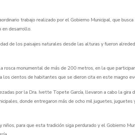
ordinario trabajo realizado por el Gobierno Municipal, que bus
o en desarrollo.
ad de los paisajes naturales desde las alturas y fueron alrededo
e la rosca monumental de más de 200 metros, en la que participa
a los cientos de habitantes que se dieron cita en este magno ev
zadas por la Dra. Ivette Topete García, llevaron a cabo la gira 
nicipales, donde entregaron más de ocho mil juguetes, juguetes 
s y niños, para que esta tradición siga perdurado y el Gobierno Mu
cía.