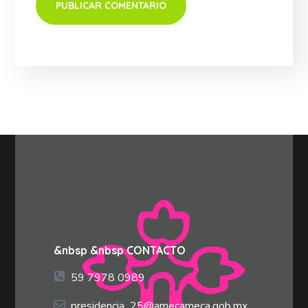
&nbsp &nbsp CONTACTO
59 7978 0989
presidencia_25@amecameca.gob.mx