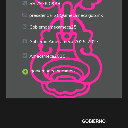
59 7978 0989
presidencia_25@amecameca.gob.mx
Gobiernoamecameca25
Gobierno Amecameca 2025-2027
Amecameca2025
gobiernodeamecameca
GOBIERNO