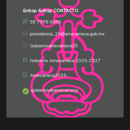
&nbsp &nbsp CONTACTO
59 7978 0989
presidencia_25@amecameca.gob.mx
Gobiernoamecameca25
Gobierno Amecameca 2025-2027
Amecameca2025
gobiernodeamecameca