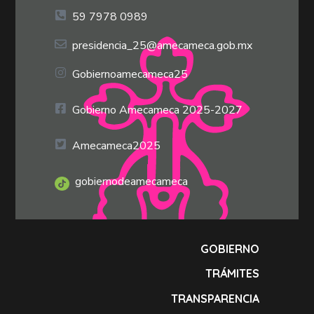
59 7978 0989
presidencia_25@amecameca.gob.mx
Gobiernoamecameca25
Gobierno Amecameca 2025-2027
Amecameca2025
gobiernodeamecameca
GOBIERNO
TRÁMITES
TRANSPARENCIA