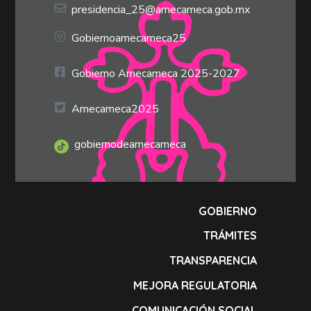
presidencia_25@amecameca.gob.mx
Gobiernoamecameca25
Gobierno Amecameca 2025-2027
Amecameca2025
gobiernodeamecameca
GOBIERNO
TRÁMITES
TRANSPARENCIA
MEJORA REGULATORIA
COMUNICACIÓN SOCIAL