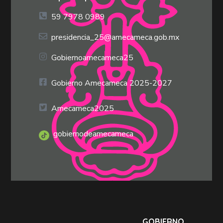
59 7978 0989
presidencia_25@amecameca.gob.mx
Gobiernoamecameca25
Gobierno Amecameca 2025-2027
Amecameca2025
gobiernodeamecameca
GOBIERNO