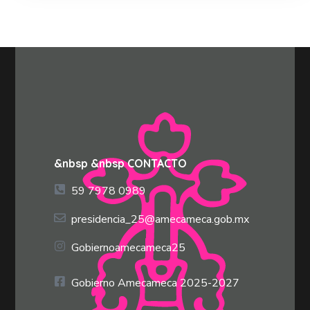
&nbsp &nbsp CONTACTO
59 7978 0989
presidencia_25@amecameca.gob.mx
Gobiernoamecameca25
Gobierno Amecameca 2025-2027