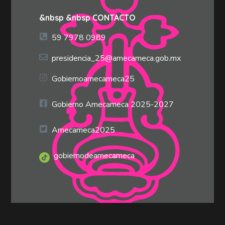
&nbsp &nbsp CONTACTO
59 7978 0989
presidencia_25@amecameca.gob.mx
Gobiernoamecameca25
Gobierno Amecameca 2025-2027
Amecameca2025
gobiernodeamecameca