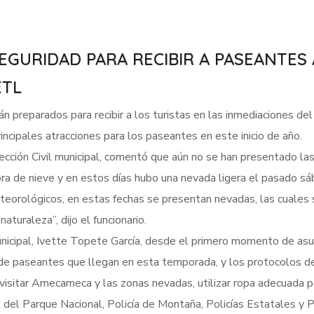
SEGURIDAD PARA RECIBIR A PASEANTES
ETL
n preparados para recibir a los turistas en las inmediaciones d
incipales atracciones para los paseantes en este inicio de año.
cción Civil municipal, comentó que aún no se han presentado las
dora de nieve y en estos días hubo una nevada ligera el pasado sá
eorológicos, en estas fechas se presentan nevadas, las cuales so
naturaleza”, dijo el funcionario.
unicipal, Ivette Topete García, desde el primero momento de asumi
s de paseantes que llegan en esta temporada, y los protocolos 
isitar Amecameca y las zonas nevadas, utilizar ropa adecuada pa
del Parque Nacional, Policía de Montaña, Policías Estatales y Pro