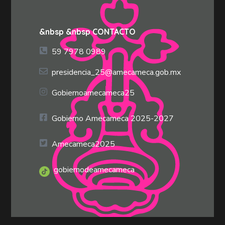
&nbsp &nbsp CONTACTO
59 7978 0989
presidencia_25@amecameca.gob.mx
Gobiernoamecameca25
Gobierno Amecameca 2025-2027
Amecameca2025
gobiernodeamecameca