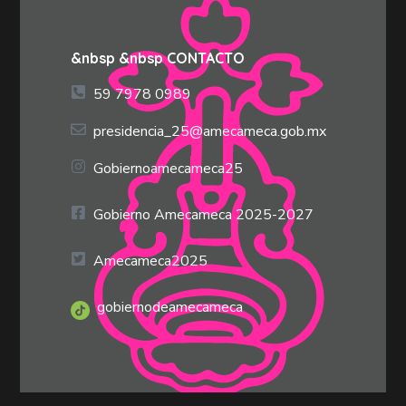
&nbsp &nbsp CONTACTO
59 7978 0989
presidencia_25@amecameca.gob.mx
Gobiernoamecameca25
Gobierno Amecameca 2025-2027
Amecameca2025
gobiernodeamecameca