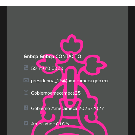
&nbsp &nbsp CONTACTO
59 7978 0989
presidencia_25@amecameca.gob.mx
Gobiernoamecameca25
Gobierno Amecameca 2025-2027
Amecameca2025