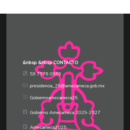
&nbsp &nbsp CONTACTO
59 7978 0989
presidencia_25@amecameca.gob.mx
Gobiernoamecameca25
Gobierno Amecameca 2025-2027
Amecameca2025