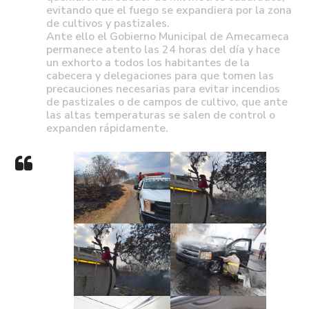
evitando que el fuego se expandiera por la zona
de cultivos y pastizales.
Ante ello el Gobierno Municipal de Amecameca
permanece atento las 24 horas del día y hace
un exhorto a todos los habitantes de la
cabecera y delegaciones para que tomen las
precauciones necesarias para evitar incendios
de pastizales o de campos de cultivo, que ante
las altas temperaturas se salen de control o
expanden rápidamente.