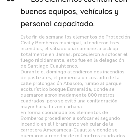
buenos equipos, vehículos y
personal capacitado.
Este fin de semana los elementos de Protección
Civil y Bomberos municipal, atendieron tres
incendios, el sábado una camioneta pick up
totalmente en llamas, procedieron a sofocar el
fuego rápidamente, esto fue en la delegación
de Santiago Cuauhtenco.
Durante el domingo atendieron dos incendios
de pastizales, el primero a un costado de la
calle prolongación Abasolo, rumbo al parque
ecoturístico bosque Esmeralda, donde se
quemaron aproximadamente 800 metros
cuadrados, pero se evitó una conflagración
mayor hacia la zona urbana.
En forma coordinada los elementos de
Bomberos procedieron a sofocar el segundo
incendio en el libramiento vehicular de la
carretera Amecameca-Cuautla y donde se
quemaron alrededor de mil metros cuadrados,