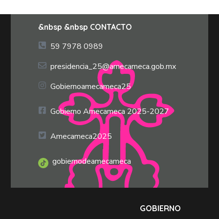
&nbsp &nbsp CONTACTO
59 7978 0989
presidencia_25@amecameca.gob.mx
Gobiernoamecameca25
Gobierno Amecameca 2025-2027
Amecameca2025
gobiernodeamecameca
GOBIERNO