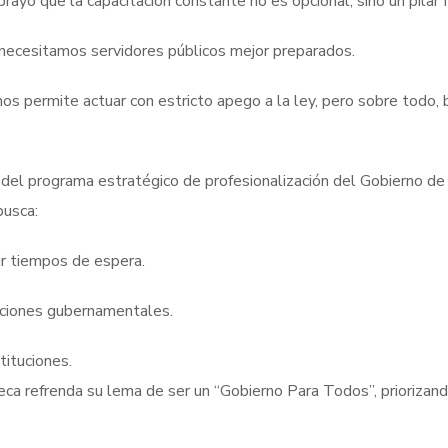
rayó que la capacitación constante no es opcional, sino un pilar 
ecesitamos servidores públicos mejor preparados.
os permite actuar con estricto apego a la ley, pero sobre todo, b
el programa estratégico de profesionalización del Gobierno de
busca:
ir tiempos de espera.
uaciones gubernamentales.
tituciones.
 refrenda su lema de ser un “Gobierno Para Todos”, priorizando 