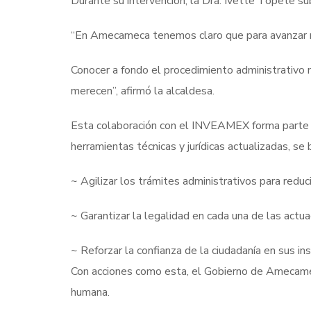
Durante su intervención, la Dra. Ivette Topete sub
“En Amecameca tenemos claro que para avanzar n
Conocer a fondo el procedimiento administrativo n
merecen”, afirmó la alcaldesa.
Esta colaboración con el INVEAMEX forma parte d
herramientas técnicas y jurídicas actualizadas, se 
~ Agilizar los trámites administrativos para reduc
~ Garantizar la legalidad en cada una de las act
~ Reforzar la confianza de la ciudadanía en sus ins
Con acciones como esta, el Gobierno de Amecameca
humana.