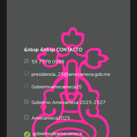
&nbsp &nbsp CONTACTO
59 7978 0989
presidencia_25@amecameca.gob.mx
Gobiernoamecameca25
Gobierno Amecameca 2025-2027
Amecameca2025
gobiernodeamecameca