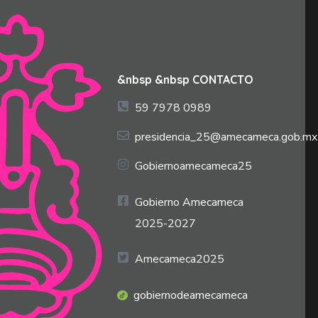
&nbsp &nbsp CONTACTO
59 7978 0989
presidencia_25@amecameca.gob.mx
Gobiernoamecameca25
Gobierno Amecameca
2025-2027
Amecameca2025
gobiernodeamecameca