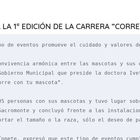
LA 1ª EDICIÓN DE LA CARRERA “CORR
po de eventos promueve el cuidado y valores de
onvivencia armónica entre las mascotas y sus d
Gobierno Municipal que preside la doctora Ivet
rre con tu mascota”. 

05 personas con sus mascotas y tuvo lugar sobr
acromonte y concluyó frente a las instalacion
ortar el tamaño o la raza, sólo el deseo de pa
Topete, expresó que este tipo de eventos cumpl